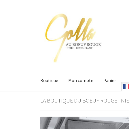
Aller
Aller
à
au
la
contenu
navigation
Boutique
Mon compte
Panier
Accueil
Boutique du Boeuf Rouge Niederschae
LA BOUTIQUE DU BOEUF ROUGE | N
Conditions Générales de Ventes
Mentions Lé