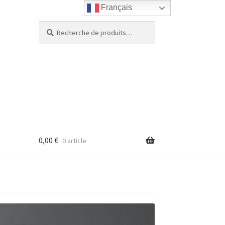
Français
Recherche
Recherche
pour :
0,00
€
0 article