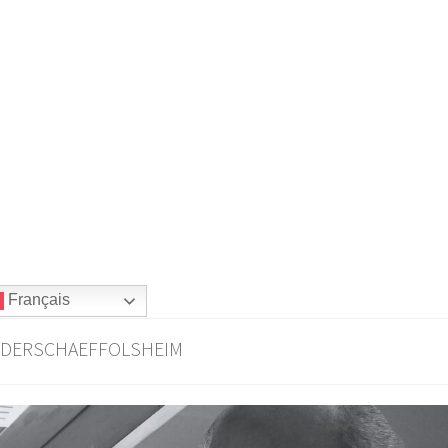
Français
ffolsheim
Charte sur la Vie Privée
Commande
IEDERSCHAEFFOLSHEIM
gales
Mon compte
Panier
Politique de confidentialité