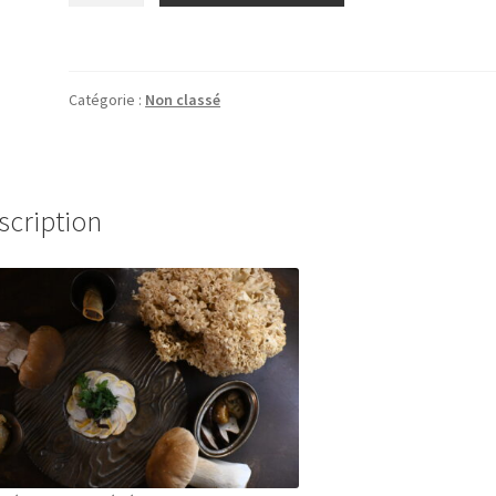
Menu
pépites
végétales
Catégorie :
Non classé
scription