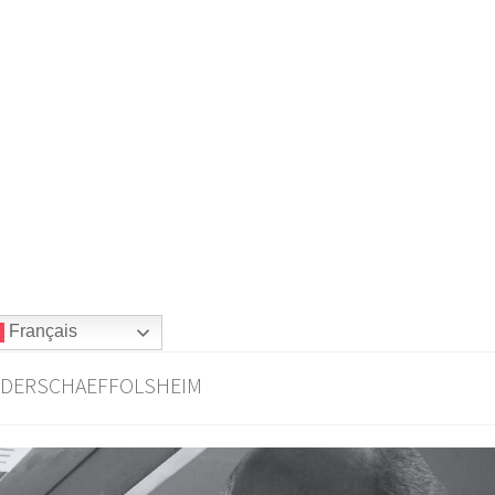
Français
ffolsheim
Charte sur la Vie Privée
Commande
IEDERSCHAEFFOLSHEIM
gales
Mon compte
Panier
Politique de confidentialité