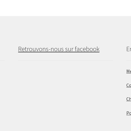
Retrouvons-nous sur facebook
E
Me
Co
Ch
Po