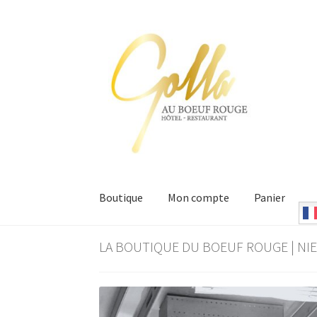
Aller
Aller
à
au
la
contenu
navigation
Boutique
Mon compte
Panier
Accueil
Boutique du Boeuf Rouge Niederschae
LA BOUTIQUE DU BOEUF ROUGE | N
Conditions Générales de Ventes
Mentions Lé