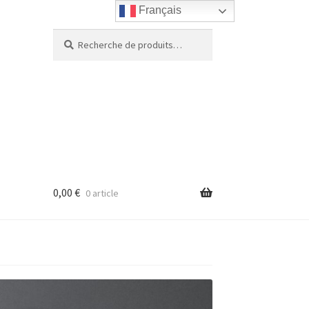
Français
Recherche
Recherche
pour :
0,00
€
0 article